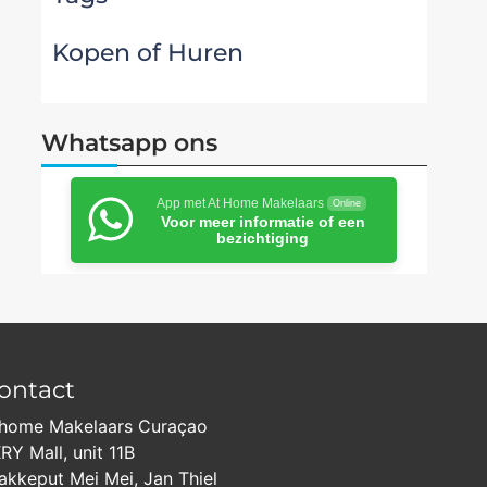
Kopen of Huren
Whatsapp ons
App met At Home Makelaars
Online
Voor meer informatie of een
bezichtiging
ontact
home Makelaars Curaçao
RY Mall, unit 11B
akkeput Mei Mei, Jan Thiel