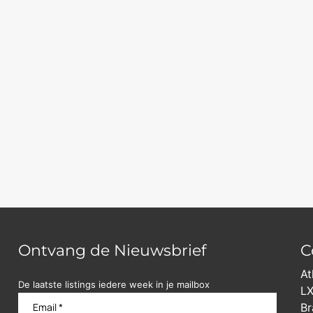
Ontvang de Nieuwsbrief
C
At
De laatste listings iedere week in je mailbox
LX
Br