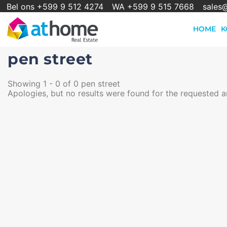
Bel ons +599 9 512 4274
WA +599 9 515 7668
sales
HOME
K
pen street
Showing 1 - 0 of 0 pen street
Apologies, but no results were found for the requested a