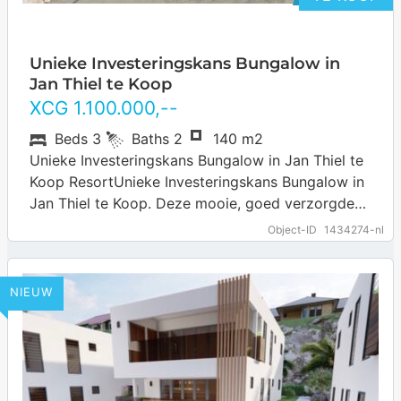
Unieke Investeringskans Bungalow in
Jan Thiel te Koop
XCG
1.100.000
,--
Beds
3
Baths
2
140 m2
Unieke Investeringskans Bungalow in Jan Thiel te
Koop ResortUnieke Investeringskans Bungalow in
Jan Thiel te Koop. Deze mooie, goed verzorgde
bungalow is gelegen op het Flamingo Lake
Object-ID
1434274-nl
resort…
… more
NIEUW