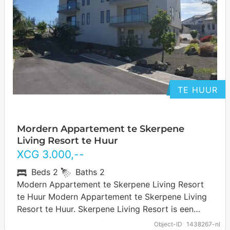
TE HUUR
Mordern Appartement te Skerpene
Living Resort te Huur
XCG
3.000
,--
Beds
2
Baths
2
Modern Appartement te Skerpene Living Resort
te Huur Modern Appartement te Skerpene Living
Resort te Huur. Skerpene Living Resort is een
verzorgd gated resort op Curaçao. De ligging…
Object-ID
1438267-nl