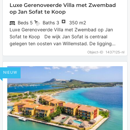
Luxe Gerenoveerde Villa met Zwembad
op Jan Sofat te Koop
Beds
5
Baths
3
350 m2
Luxe Gerenoveerde Villa met Zwembad op Jan
Sofat te Koop De wijk Jan Sofat is centraal
gelegen ten oosten van Willemstad. De ligging
aan het Spaanse water…
… more
Object-ID
1437125-nl
NIEUW