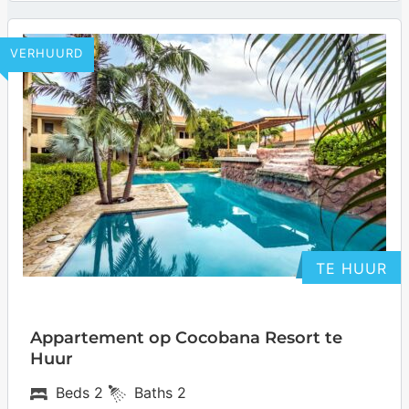
… more
VERHUURD
TE HUUR
Appartement op Cocobana Resort te
Huur
Beds
2
Baths
2