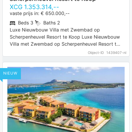
Marbella
XCG
1.353.314
,--
vaste prijs in: € 650.000,--
Marie Pampoen
Beds
3
Baths
2
Montana
Luxe Nieuwbouw Villa met Zwembad op
Sabana Craz
Scherpenheuvel Resort te Koop Luxe Nieuwbouw
Villa met Zwembad op Scherpenheuvel Resort te
Santa Barbara
Koop. Scherpenheuvel is een centraal gelegen
Object-ID
1439407-nl
Santa Rosa
woonomgeving op Curaçao.…
… more
Scherpenheuvel
NIEUW
Seru Lora
Spaanse Water
Toni Kunchi
Van Engelen
Vista Royal
Vredenberg