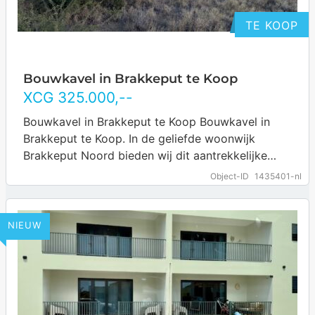
TE KOOP
Bouwkavel in Brakkeput te Koop
XCG
325.000
,--
Bouwkavel in Brakkeput te Koop Bouwkavel in
Brakkeput te Koop. In de geliefde woonwijk
Brakkeput Noord bieden wij dit aantrekkelijke
bouwkavel (F-3) aan van 597 m². Een mooie…
Object-ID
1435401-nl
… more
NIEUW