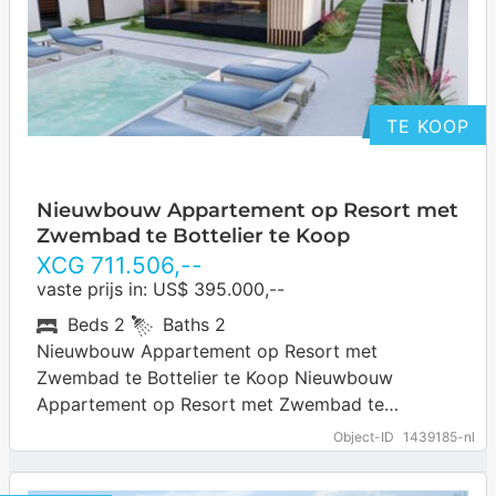
TE KOOP
Nieuwbouw Appartement op Resort met
Zwembad te Bottelier te Koop
XCG
711.506
,--
vaste prijs in: US$ 395.000,--
Beds
2
Baths
2
Nieuwbouw Appartement op Resort met
Zwembad te Bottelier te Koop Nieuwbouw
Appartement op Resort met Zwembad te
Bottelier te Koop. Bottelier is een centraal gelegen
Object-ID
1439185-nl
woonomgeving op Curaçao,…
… more