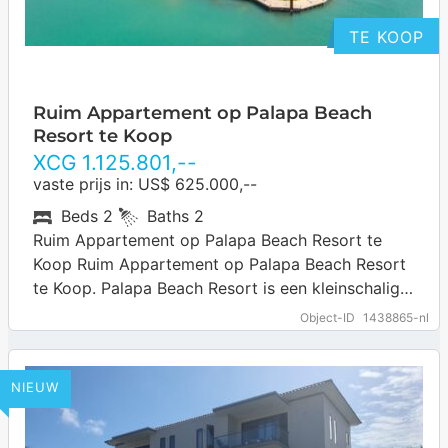
TE KOOP
Ruim Appartement op Palapa Beach
Resort te Koop
XCG
1.125.801
,--
vaste prijs in: US$ 625.000,--
Beds
2
Baths
2
Ruim Appartement op Palapa Beach Resort te
Koop Ruim Appartement op Palapa Beach Resort
te Koop. Palapa Beach Resort is een kleinschalig
gated resort op Curaçao, gelegen in…
… more
Object-ID
1438865-nl
NIEUW