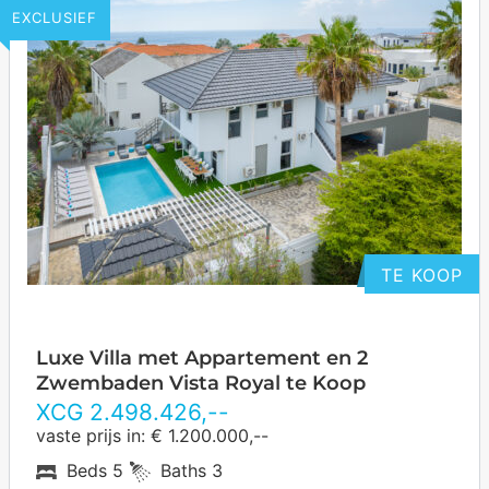
EXCLUSIEF
TE KOOP
Luxe Villa met Appartement en 2
Zwembaden Vista Royal te Koop
XCG
2.498.426
,--
vaste prijs in: € 1.200.000,--
Beds
5
Baths
3