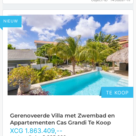
… more
NIEUW
TE KOOP
Gerenoveerde Villa met Zwembad en
Appartementen Cas Grandi Te Koop
XCG
1.863.409
,--