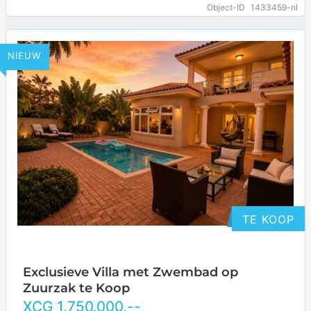
Zwembaden op Boca Gentil te Koop.…
… more
Object-ID
1433459-nl
NIEUW
TE KOOP
Exclusieve Villa met Zwembad op
Zuurzak te Koop
XCG
1.750.000
,--