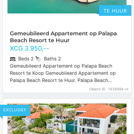
Zuurzak
TE HUUR
Gemeubileerd Appartement op Palapa
Beach Resort te Huur
XCG
3.950
,--
Beds
2
Baths
2
Gemeubileerd Appartement op Palapa Beach
Resort te Koop Gemeubileerd Appartement op
Palapa Beach Resort te Huur. Palapa Beach
Resort is een kleinschalig gated resort op
Object-ID
1439484-nl
Curaçao, gelegen in…
… more
EXCLUSIEF