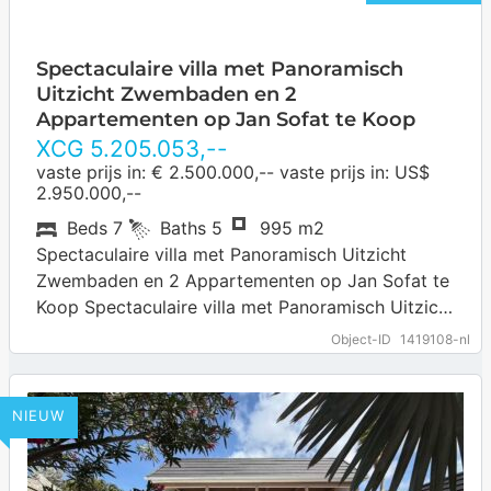
Spectaculaire villa met Panoramisch
Uitzicht Zwembaden en 2
Appartementen op Jan Sofat te Koop
XCG
5.205.053
,--
vaste prijs in: € 2.500.000,-- vaste prijs in: US$
2.950.000,--
Beds
7
Baths
5
995 m2
Spectaculaire villa met Panoramisch Uitzicht
Zwembaden en 2 Appartementen op Jan Sofat te
Koop Spectaculaire villa met Panoramisch Uitzicht
Zwembaden en 2 Appartementen op Jan Sofat te
Object-ID
1419108-nl
Koop.…
NIEUW