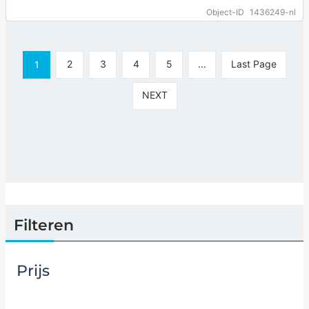
comfortabele woning aan met drie…
… more
Object-ID
1436249-nl
2
3
4
5
...
Last Page
1
NEXT
Filteren
Prijs