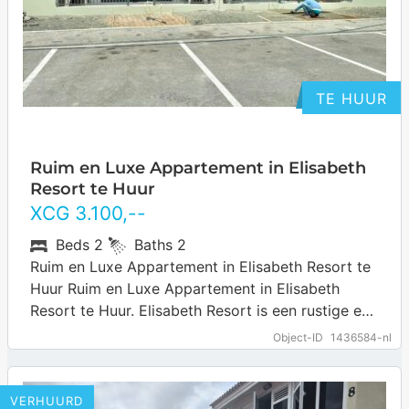
TE HUUR
Ruim en Luxe Appartement in Elisabeth
Resort te Huur
XCG
3.100
,--
Beds
2
Baths
2
Ruim en Luxe Appartement in Elisabeth Resort te
Huur Ruim en Luxe Appartement in Elisabeth
Resort te Huur. Elisabeth Resort is een rustige en
goed gelegen woonomgeving die…
… more
Object-ID
1436584-nl
VERHUURD