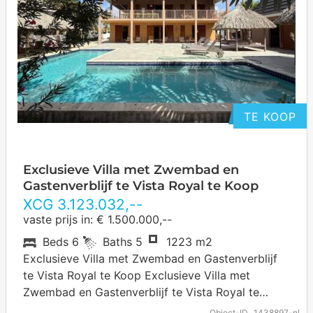
TE KOOP
Exclusieve Villa met Zwembad en
Gastenverblijf te Vista Royal te Koop
XCG
3.123.032
,--
vaste prijs in: € 1.500.000,--
Beds
6
Baths
5
1223 m2
Exclusieve Villa met Zwembad en Gastenverblijf
te Vista Royal te Koop Exclusieve Villa met
Zwembad en Gastenverblijf te Vista Royal te
Koop. In de prestigieuze villawijk Vista Royal,…
Object-ID
1438897-nl