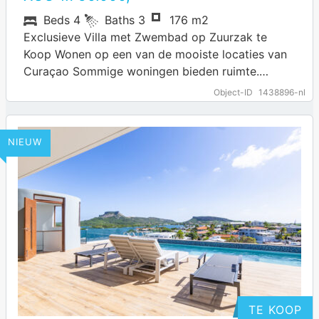
Beds
4
Baths
3
176 m2
Exclusieve Villa met Zwembad op Zuurzak te
Koop Wonen op een van de mooiste locaties van
Curaçao Sommige woningen bieden ruimte.
Andere bieden rust. Deze villa biedt beide.…
Object-ID
1438896-nl
… more
NIEUW
TE KOOP