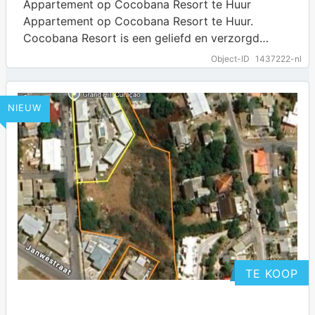
Appartement op Cocobana Resort te Huur
Appartement op Cocobana Resort te Huur.
Cocobana Resort is een geliefd en verzorgd
resort op Curaçao dat zich kenmerkt door rust,
Object-ID
1437222-nl
comfort…
… more
NIEUW
TE KOOP