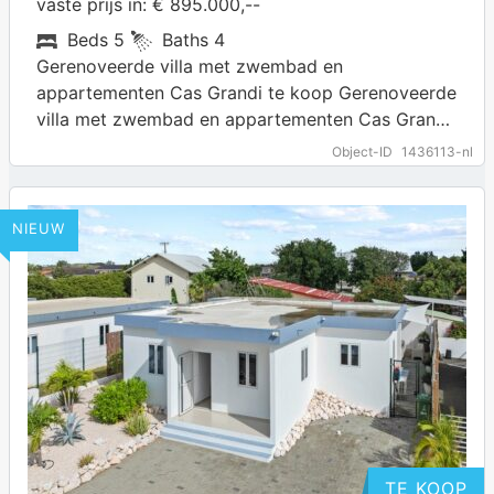
vaste prijs in: € 895.000,--
Beds
5
Baths
4
Gerenoveerde villa met zwembad en
appartementen Cas Grandi te koop Gerenoveerde
villa met zwembad en appartementen Cas Grandi
te koop. Deze villa is gelegen in de buurt Cas…
Object-ID
1436113-nl
… more
NIEUW
TE KOOP