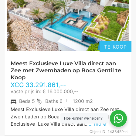
TE KOOP
Meest Exclusieve Luxe Villa direct aan
Zee met Zwembaden op Boca Gentil te
Koop
XCG
33.291.861
,--
vaste prijs in: € 16.000.000,--
Beds
5
Baths
6
1200 m2
Meest Exclusieve Luxe Villa direct aan Zee met
Zwembaden op Boca Gentil te Koop Meest
Hoe kunnen we helpen?
Exclusieve Luxe Villa direct aan…
… more
Object ID
1433459-nl