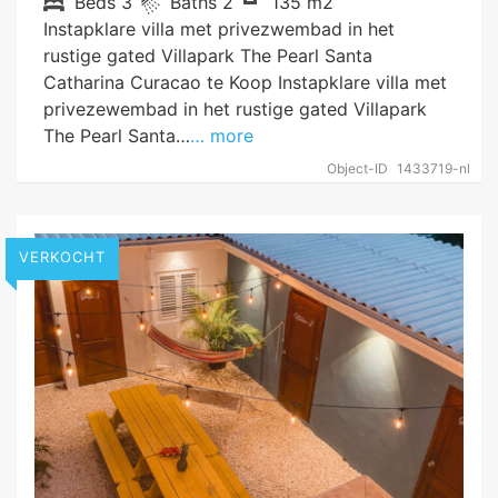
Beds
3
Baths
2
135 m2
Instapklare villa met privezwembad in het
rustige gated Villapark The Pearl Santa
Catharina Curacao te Koop Instapklare villa met
privezewembad in het rustige gated Villapark
The Pearl Santa…
… more
Object-ID
1433719-nl
VERKOCHT