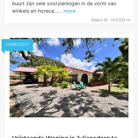
buurt zijn vele voorzieningen in de vorm van
winkels en horeca…
… more
Object-ID
1410225-nl
VERKOCHT
Vrijstaande Woning in Julianadorp te