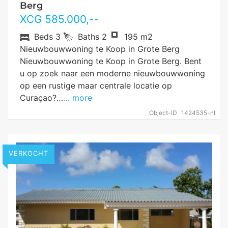
Berg
XCG
585.000
,--
Beds
3
Baths
2
195 m2
Nieuwbouwwoning te Koop in Grote Berg
Nieuwbouwwoning te Koop in Grote Berg. Bent
u op zoek naar een moderne nieuwbouwwoning
op een rustige maar centrale locatie op
Curaçao?…
… more
Object-ID
1424535-nl
VERKOCHT