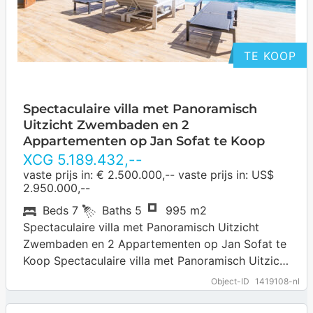
TE KOOP
Spectaculaire villa met Panoramisch
Uitzicht Zwembaden en 2
Appartementen op Jan Sofat te Koop
XCG
5.189.432
,--
vaste prijs in: € 2.500.000,-- vaste prijs in: US$
2.950.000,--
Beds
7
Baths
5
995 m2
Spectaculaire villa met Panoramisch Uitzicht
Zwembaden en 2 Appartementen op Jan Sofat te
Koop Spectaculaire villa met Panoramisch Uitzicht
Zwembaden en 2 Appartementen op Jan Sofat te
Object-ID
1419108-nl
Koop.…