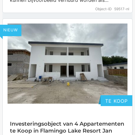
vakantiewoningen. De woningen zijn zeer centraal
Object-ID
59517-nl
gelegen in de…
… more
NIEUW
TE KOOP
Investeringsobject van 4 Appartementen
te Koop in Flamingo Lake Resort Jan