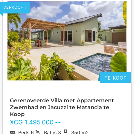
VERKOCHT
TE KOOP
Gerenoveerde Villa met Appartement
Zwembad en Jacuzzi te Matancia te
Koop
XCG
1.495.000
,--
Beds
6
Baths
3
350 m2