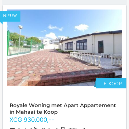
NIEUW
TE KOOP
Royale Woning met Apart Appartement
in Mahaai te Koop
XCG
930.000
,--