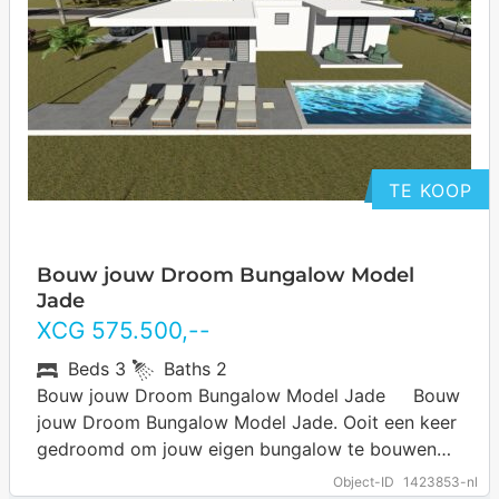
TE KOOP
Bouw jouw Droom Bungalow Model
Jade
XCG
575.500
,--
Beds
3
Baths
2
Bouw jouw Droom Bungalow Model Jade Bouw
jouw Droom Bungalow Model Jade. Ooit een keer
gedroomd om jouw eigen bungalow te bouwen
op Curacao? Dit is…
… more
Object-ID
1423853-nl