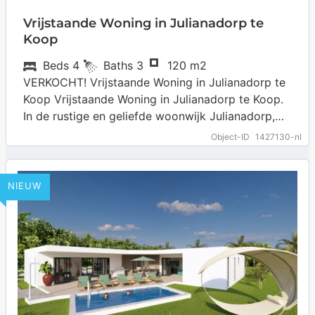
Vrijstaande Woning in Julianadorp te
Koop
Beds
4
Baths
3
120 m2
VERKOCHT! Vrijstaande Woning in Julianadorp te
Koop Vrijstaande Woning in Julianadorp te Koop.
In de rustige en geliefde woonwijk Julianadorp,
centraal gelegen op Curaçao, staat deze
Object-ID
1427130-nl
charmante vrijstaande…
… more
NIEUW