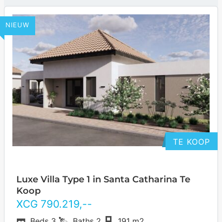
NIEUW
TE KOOP
Luxe Villa Type 1 in Santa Catharina Te
Koop
XCG
790.219
,--
Beds
3
Baths
2
191 m2