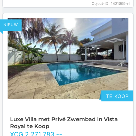
moderne villa biedt een unieke combinatie van…
Object-ID
1421899-nl
… more
NIEUW
TE KOOP
Luxe Villa met Privé Zwembad in Vista
Royal te Koop
XCG
2.271.783
,--