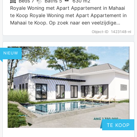
Beds
7
Baths
5
630 m2
Royale Woning met Apart Appartement in Mahaai
te Koop Royale Woning met Apart Appartement in
Mahaai te Koop. Op zoek naar een veelzijdige
woning met veel ruimte en…
… more
Object-ID
1423148-nl
NIEUW
TE KOOP