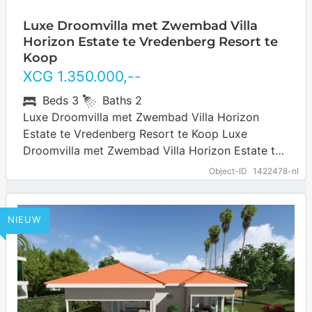
Luxe Droomvilla met Zwembad Villa
Horizon Estate te Vredenberg Resort te
Koop
XCG
1.350.000
,--
Beds
3
Baths
2
Luxe Droomvilla met Zwembad Villa Horizon
Estate te Vredenberg Resort te Koop Luxe
Droomvilla met Zwembad Villa Horizon Estate te
Vredenberg Resort te Koop. Op zoek naar
Object-ID
1422478-nl
comfortabel…
… more
NIEUW