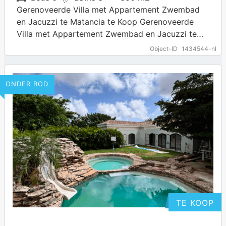
Gerenoveerde Villa met Appartement Zwembad
en Jacuzzi te Matancia te Koop Gerenoveerde
Villa met Appartement Zwembad en Jacuzzi te
Matancia te Koop. Matancia is een super centraal
Object-ID
1434544-nl
gelegen…
… more
ONDER BOD
TE KOOP