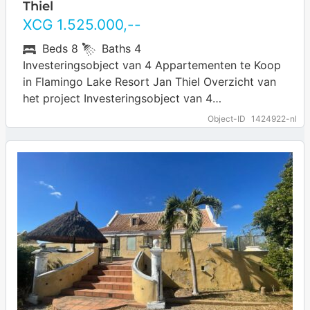
Thiel
XCG
1.525.000
,--
Beds
8
Baths
4
Investeringsobject van 4 Appartementen te Koop
in Flamingo Lake Resort Jan Thiel Overzicht van
het project Investeringsobject van 4
Appartementen te Koop in Flamingo Lake Resort
Object-ID
1424922-nl
Jan Thiel.…