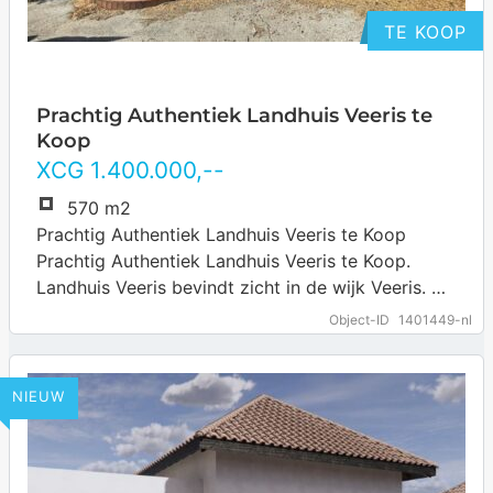
TE KOOP
Prachtig Authentiek Landhuis Veeris te
Koop
XCG
1.400.000
,--
570 m2
Prachtig Authentiek Landhuis Veeris te Koop
Prachtig Authentiek Landhuis Veeris te Koop.
Landhuis Veeris bevindt zicht in de wijk Veeris. De
wijk Veeris is centraal gelegen aan de…
… more
Object-ID
1401449-nl
NIEUW