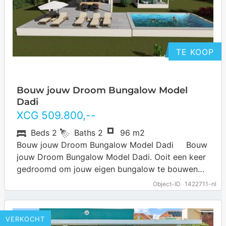
TE KOOP
Bouw jouw Droom Bungalow Model
Dadi
XCG
509.800
,--
Beds
2
Baths
2
96 m2
Bouw jouw Droom Bungalow Model Dadi Bouw
jouw Droom Bungalow Model Dadi. Ooit een keer
gedroomd om jouw eigen bungalow te bouwen
op Curacao? Dit is…
… more
Object-ID
1422711-nl
VERKOCHT