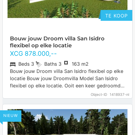
TE KOOP
Bouw jouw Droom villa San Isidro
flexibel op elke locatie
XCG
878.000
,--
Beds
3
Baths
3
163 m2
Bouw jouw Droom villa San Isidro flexibel op elke
locatie Bouw jouw Droomvilla Model San Isidro
flexibel op elke locatie. Ooit een keer gedroomd
om jouw eigen villa…
… more
Object-ID
1418937-nl
NIEUW