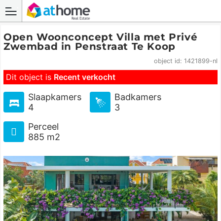
Open Woonconcept Villa met Privé
Zwembad in Penstraat Te Koop
object id: 1421899-nl
Dit object is
Recent verkocht
Slaapkamers
Badkamers
4
3
Perceel
885 m2