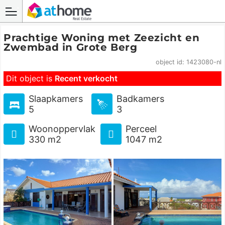
Prachtige Woning met Zeezicht en
Zwembad in Grote Berg
object id: 1423080-nl
Dit object is
Recent verkocht
Slaapkamers
Badkamers
5
3
Woonoppervlak
Perceel
330 m2
1047 m2