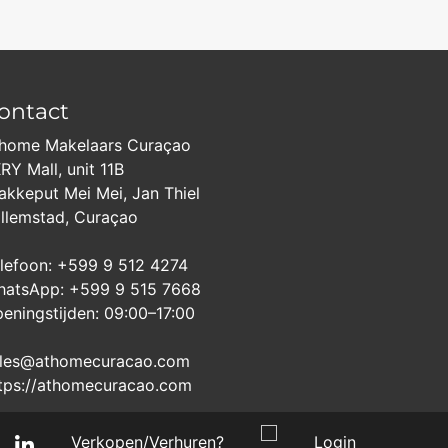
ontact
home Makelaars Curaçao
RY Mall, unit 11B
akkeput Mei Mei, Jan Thiel
llemstad, Curaçao
lefoon: +599 9 512 4274
atsApp: +599 9 515 7668
eningstijden: 09:00–17:00
les@athomecuracao.com
tps://athomecuracao.com
Verkopen/Verhuren?
Login