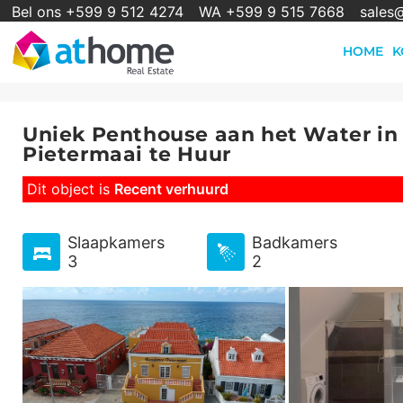
Bel ons +599 9 512 4274
WA +599 9 515 7668
sales
HOME
K
Uniek Penthouse aan het Water in
Pietermaai te Huur
Dit object is
Recent verhuurd
Slaapkamers
Badkamers
3
2