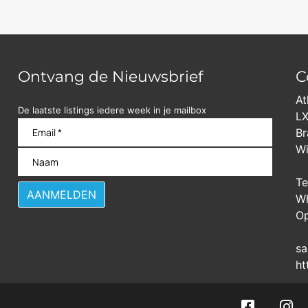
Ontvang de Nieuwsbrief
C
At
De laatste listings iedere week in je mailbox
LX
Br
Wi
Te
Wh
Op
sa
ht