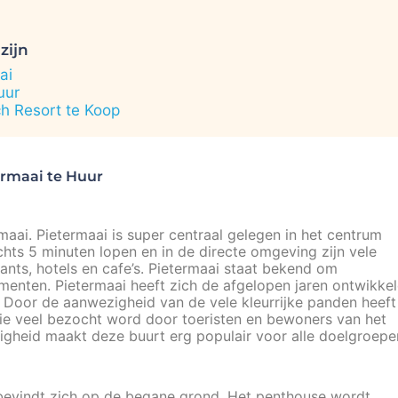
zijn
ai
uur
h Resort te Koop
ermaai te Huur
maai. Pietermaai is super centraal gelegen in het centrum
chts 5 minuten lopen en in de directe omgeving zijn vele
ants, hotels en cafe’s. Pietermaai staat bekend om
enten. Pietermaai heeft zich de afgelopen jaren ontwikke
 Door de aanwezigheid van de vele kleurrijke panden heeft
die veel bezocht word door toeristen en bewoners van het
vigheid maakt deze buurt erg populair voor alle doelgroepe
 bevindt zich op de begane grond. Het penthouse wordt