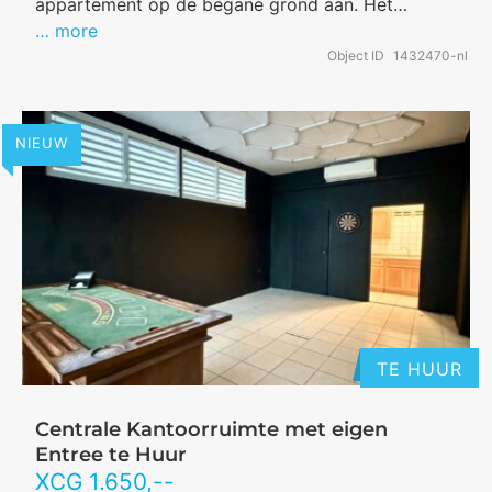
appartement op de begane grond aan. Het…
… more
Object ID
1432470-nl
NIEUW
TE HUUR
Centrale Kantoorruimte met eigen
Entree te Huur
XCG
1.650
,--