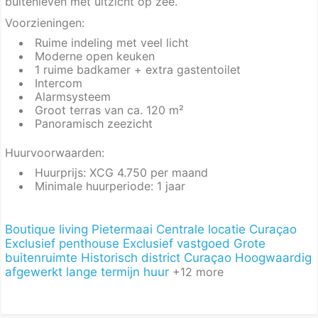
buitenleven met uitzicht op zee.
Voorzieningen:
Ruime indeling met veel licht
Moderne open keuken
1 ruime badkamer + extra gastentoilet
Intercom
Alarmsysteem
Groot terras van ca. 120 m²
Panoramisch zeezicht
Huurvoorwaarden:
Huurprijs: XCG 4.750 per maand
Minimale huurperiode: 1 jaar
Boutique living Pietermaai
Centrale locatie Curaçao
Exclusief penthouse
Exclusief vastgoed
Grote
buitenruimte
Historisch district Curaçao
Hoogwaardig
afgewerkt
lange termijn huur
+12 more