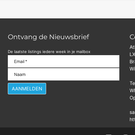
Ontvang de Nieuwsbrief
C
At
De laatste listings iedere week in je mailbox
LX
Br
Wi
Te
Wh
Op
sa
ht