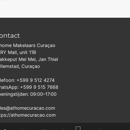
ontact
home Makelaars Curaçao
RY Mall, unit 11B
akkeput Mei Mei, Jan Thiel
llemstad, Curaçao
lefoon: +599 9 512 4274
atsApp: +599 9 515 7668
eningstijden: 09:00–17:00
les@athomecuracao.com
tps://athomecuracao.com