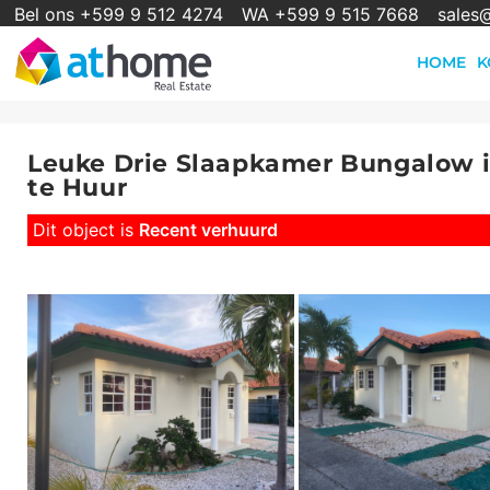
Bel ons +599 9 512 4274
WA +599 9 515 7668
sales
HOME
K
Leuke Drie Slaapkamer Bungalow 
te Huur
Dit object is
Recent verhuurd