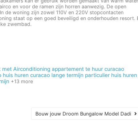
e badkamers kan er gebruik worden gemaakt van warm water
airco en voor de ramen zijn horren aanwezig. De open
 In de woning zijn zowel 110V en 220V stopcontacten
oning staat op een goed beveiligd en onderhouden resort. 
ijke zwembad.
 met Airconditioning
appartement te huur curacao
o
huis huren curacao lange termijn particulier
huis huren
mijn
+13 more
Bouw jouw Droom Bungalow Model Dadi