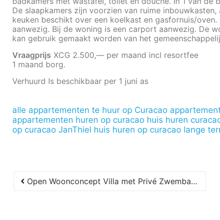
badkamers met wastafel, toilet en douche. In 1 van d
De slaapkamers zijn voorzien van ruime inbouwkasten, 
keuken beschikt over een koelkast en gasfornuis/oven.
aanwezig. Bij de woning is een carport aanwezig. De w
kan gebruik gemaakt worden van het gemeenschappel
Vraagprijs
XCG 2.500,— per maand incl resortfee
1 maand borg.
Verhuurd Is beschikbaar per 1 juni as
alle appartementen te huur op Curacao
appartement
appartementen huren op curacao
huis huren curaca
op curacao JanThiel
huis huren op curacao lange ter
Open Woonconcept Villa met Privé Zwembad in Penstraat Te Koop