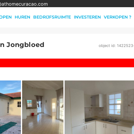
@athomecuracao.com
OPEN
HUREN
BEDRIJFSRUIMTE
INVESTEREN
VERKOPEN ?
in Jongbloed
object id: 1422523