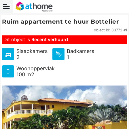
Ruim appartement te huur Bottelier
object id: 83772-nl
Dit object is
Recent verhuurd
Slaapkamers
Badkamers
2
1
Woonoppervlak
100 m2