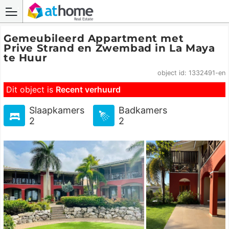
Gemeubileerd Appartment met
Prive Strand en Zwembad in La Maya
te Huur
object id: 1332491-en
Dit object is
Recent verhuurd
Slaapkamers
Badkamers
2
2