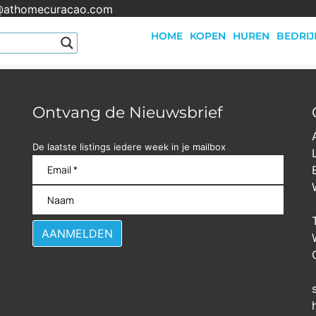
@athomecuracao.com
HOME
KOPEN
HUREN
BEDRIJ
Ontvang de Nieuwsbrief
De laatste listings iedere week in je mailbox