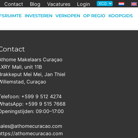
Contact
Blog
Vacatures
Login
FSRUIMTE
INVESTEREN
VERKOPEN
OP REGIO
KOOPGIDS
Contact
Athome Makelaars Curaçao
LXRY Mall, unit 11B
Brakkeput Mei Mei, Jan Thiel
Willemstad, Curaçao
Telefoon: +599 9 512 4274
WhatsApp: +599 9 515 7668
Openingstijden: 09:00–17:00
sales@athomecuracao.com
https://athomecuracao.com