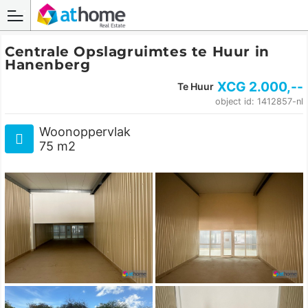
Centrale Opslagruimtes te Huur in
Hanenberg
XCG
2.000
,--
Te Huur
object id: 1412857-nl
Woonoppervlak
75 m2