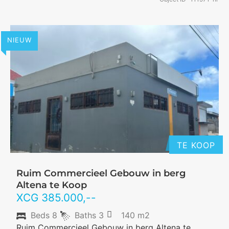
NIEUW
TE KOOP
Ruim Commercieel Gebouw in berg
Altena te Koop
XCG
385.000
,--
Beds
8
Baths
3
140 m2
Ruim Commercieel Gebouw in berg Altena te