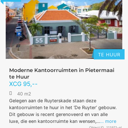
TE HUUR
Moderne Kantoorruimten in Pietermaai
te Huur
XCG
95
,--
40 m2
Gelegen aan de Ruyterskade staan deze
kantoorruimten te huur in het ‘De Ruyter’ gebouw.
Dit gebouw is recent gerenoveerd en van alle
luxe, die een kantoorruimte kan wensen,…
… more
Object ID
111971-nl