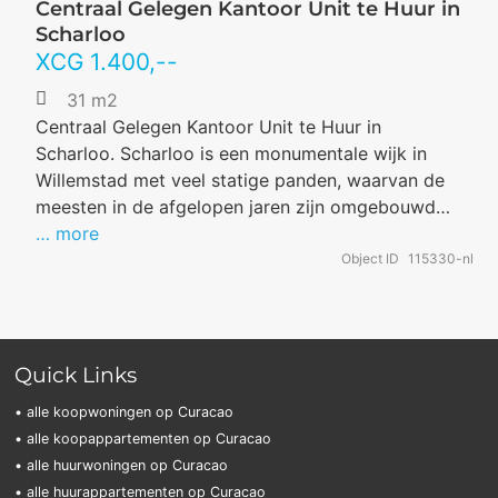
Centraal Gelegen Kantoor Unit te Huur in
Scharloo
XCG
1.400
,--
31 m2
Centraal Gelegen Kantoor Unit te Huur in
Scharloo. Scharloo is een monumentale wijk in
Willemstad met veel statige panden, waarvan de
meesten in de afgelopen jaren zijn omgebouwd…
… more
Object ID
115330-nl
Quick Links
• alle koopwoningen op Curacao
• alle koopappartementen op Curacao
• alle huurwoningen op Curacao
• alle huurappartementen op Curacao