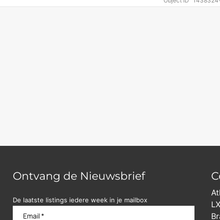
Object ID
1438324-
Ontvang de Nieuwsbrief
C
At
De laatste listings iedere week in je mailbox
LX
Br