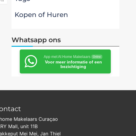
nl
Kopen of Huren
Whatsapp ons
App met At Home Makelaars
Online
Voor meer informatie of een
bezichtiging
ontact
home Makelaars Curaçao
RY Mall, unit 11B
akkeput Mei Mei, Jan Thiel