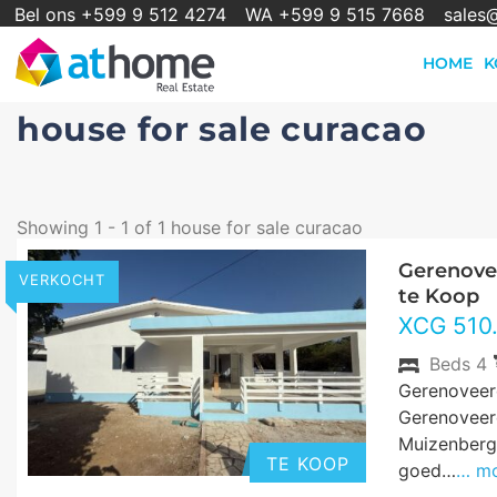
Bel ons +599 9 512 4274
WA +599 9 515 7668
sales
HOME
K
house for sale curacao
Showing 1 - 1 of 1 house for sale curacao
Gerenove
VERKOCHT
te Koop
XCG
510
Beds
4
Gerenoveer
Gerenoveer
Muizenberg 
TE KOOP
goed…
… m