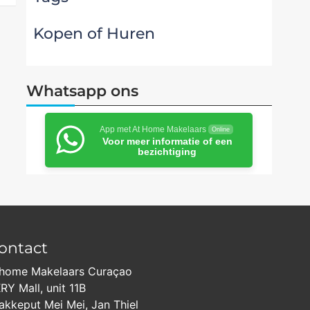
Kopen of Huren
Whatsapp ons
App met At Home Makelaars
Online
Voor meer informatie of een
bezichtiging
ontact
home Makelaars Curaçao
RY Mall, unit 11B
akkeput Mei Mei, Jan Thiel