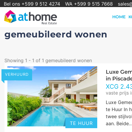
Bel ons +599 9 512 4274
WA +599 9 515 7668
sales
HOME
K
gemeubileerd wonen
Showing 1 - 1 of 1 gemeubileerd wonen
Luxe Gem
VERHUURD
in Piscad
XCG
2.4
vaste prijs 
Luxe Gemeu
te Huur In 
twee stijlv
TE HUUR
aan. Beide