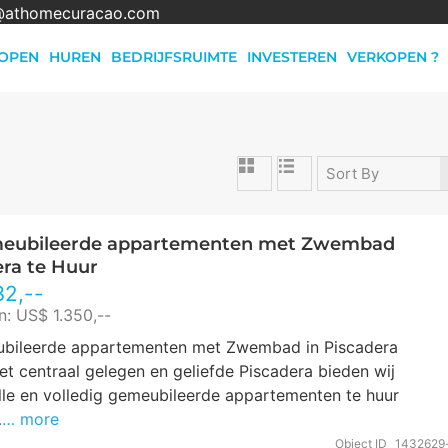
@athomecuracao.com
OPEN
HUREN
BEDRIJFSRUIMTE
INVESTEREN
VERKOPEN ?
Sort By
eubileerde appartementen met Zwembad
era te Huur
32
,--
in: US$ 1.350,--
bileerde appartementen met Zwembad in Piscadera
het centraal gelegen en geliefde Piscadera bieden wij
olle en volledig gemeubileerde appartementen te huur
…
… more
Object ID
1432629-