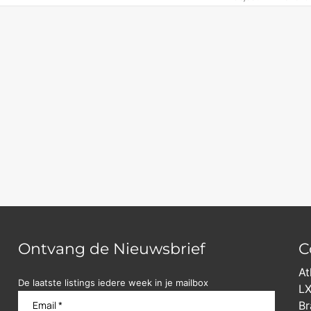
Ontvang de Nieuwsbrief
C
At
De laatste listings iedere week in je mailbox
LX
Br