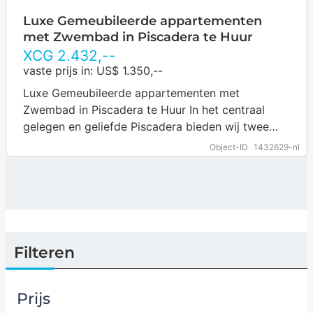
Luxe Gemeubileerde appartementen
met Zwembad in Piscadera te Huur
XCG
2.432
,--
vaste prijs in: US$ 1.350,--
Luxe Gemeubileerde appartementen met
Zwembad in Piscadera te Huur In het centraal
gelegen en geliefde Piscadera bieden wij twee
stijlvolle en volledig gemeubileerde
Object-ID
1432629-nl
appartementen te huur aan. Beide…
… more
Filteren
Prijs