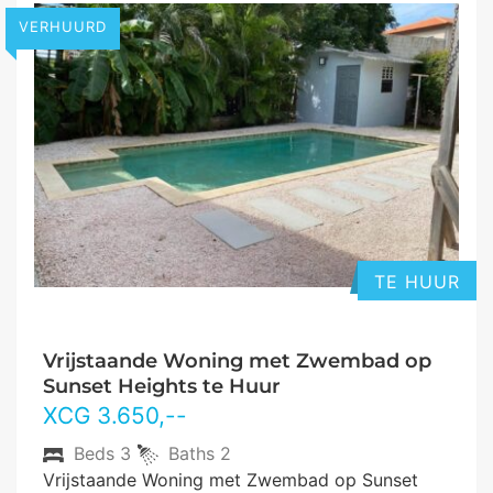
VERHUURD
TE HUUR
Vrijstaande Woning met Zwembad op
Sunset Heights te Huur
XCG
3.650
,--
Beds
3
Baths
2
Vrijstaande Woning met Zwembad op Sunset