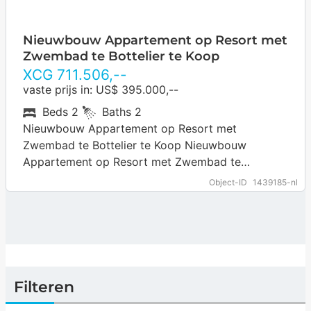
Nieuwbouw Appartement op Resort met
Zwembad te Bottelier te Koop
XCG
711.506
,--
vaste prijs in: US$ 395.000,--
Beds
2
Baths
2
Nieuwbouw Appartement op Resort met
Zwembad te Bottelier te Koop Nieuwbouw
Appartement op Resort met Zwembad te
Bottelier te Koop. Bottelier is een centraal gelegen
Object-ID
1439185-nl
woonomgeving op Curaçao,…
… more
Filteren