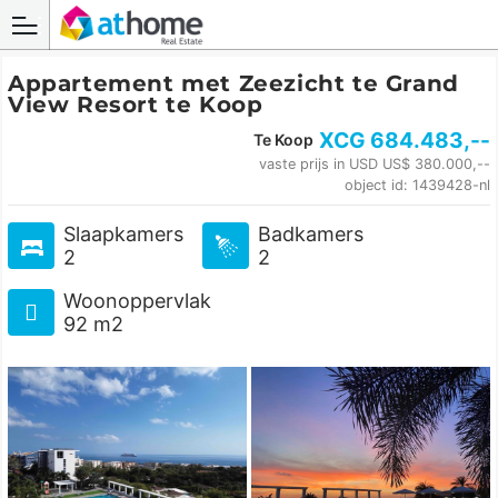
Appartement met Zeezicht te Grand
View Resort te Koop
XCG
684.483
,--
Te Koop
vaste prijs in USD US$ 380.000,--
object id: 1439428-nl
Slaapkamers
Badkamers
2
2
Woonoppervlak
92 m2