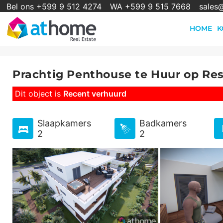
Bel ons +599 9 512 4274
WA +599 9 515 7668
sales
HOME
K
Prachtig Penthouse te Huur op Re
Dit object is
Recent verhuurd
Slaapkamers
Badkamers
2
2