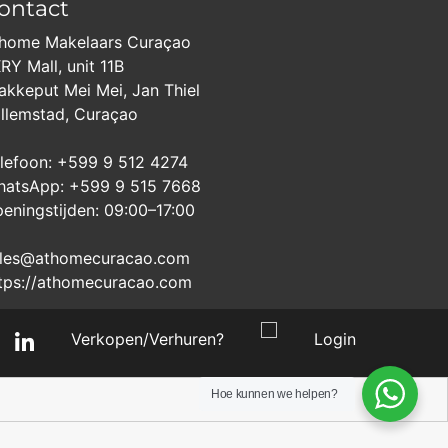
ontact
home Makelaars Curaçao
RY Mall, unit 11B
akkeput Mei Mei, Jan Thiel
llemstad, Curaçao
lefoon: +599 9 512 4274
atsApp: +599 9 515 7668
eningstijden: 09:00–17:00
les@athomecuracao.com
tps://athomecuracao.com
Verkopen/Verhuren?
Login
Hoe kunnen we helpen?