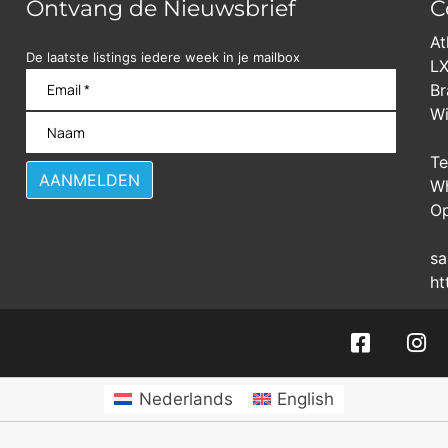
Ontvang de Nieuwsbrief
C
At
De laatste listings iedere week in je mailbox
LX
Br
Wi
Te
Wh
Op
sa
ht
Nederlands
English