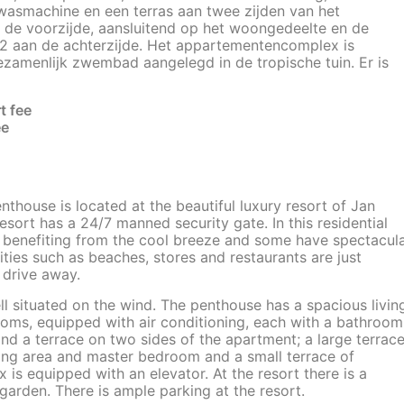
 wasmachine en een terras aan twee zijden van het
 de voorzijde, aansluitend op het woongedeelte en de
m2 aan de achterzijde. Het appartementencomplex is
 gezamenlijk zwembad aangelegd in de tropische tuin. Er is
t fee
ee
thouse is located at the beautiful luxury resort of Jan
esort has a 24/7 manned security gate. In this residential
all benefiting from the cool breeze and some have spectacul
ies such as beaches, stores and restaurants are just
drive away.
ll situated on the wind. The penthouse has a spacious livin
oms, equipped with air conditioning, each with a bathroom
nd a terrace on two sides of the apartment; a large terrac
iving area and master bedroom and a small terrace of
is equipped with an elevator. At the resort there is a
garden. There is ample parking at the resort.