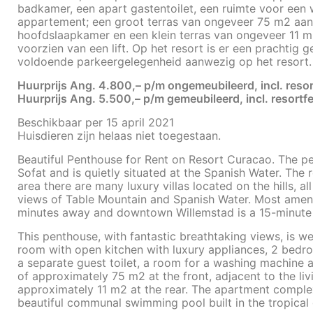
badkamer, een apart gastentoilet, een ruimte voor een
appartement; een groot terras van ongeveer 75 m2 aan
hoofdslaapkamer en een klein terras van ongeveer 11 
voorzien van een lift. Op het resort is er een prachtig
voldoende parkeergelegenheid aanwezig op het resort.
Huurprijs Ang. 4.800,– p/m ongemeubileerd, incl. resor
Huurprijs Ang. 5.500,– p/m gemeubileerd, incl. resortf
Beschikbaar per 15 april 2021
Huisdieren zijn helaas niet toegestaan.
Beautiful Penthouse for Rent on Resort Curacao. The pen
Sofat and is quietly situated at the Spanish Water. The r
area there are many luxury villas located on the hills, 
views of Table Mountain and Spanish Water. Most amenit
minutes away and downtown Willemstad is a 15-minute 
This penthouse, with fantastic breathtaking views, is we
room with open kitchen with luxury appliances, 2 bedro
a separate guest toilet, a room for a washing machine a
of approximately 75 m2 at the front, adjacent to the l
approximately 11 m2 at the rear. The apartment complex 
beautiful communal swimming pool built in the tropical 