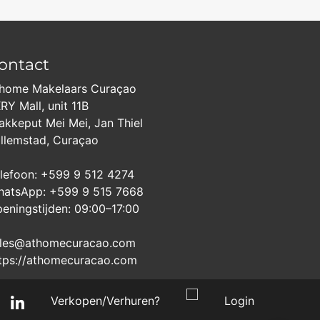
ontact
home Makelaars Curaçao
RY Mall, unit 11B
akkeput Mei Mei, Jan Thiel
llemstad, Curaçao
lefoon: +599 9 512 4274
atsApp: +599 9 515 7668
eningstijden: 09:00–17:00
les@athomecuracao.com
tps://athomecuracao.com
Verkopen/Verhuren?
Login