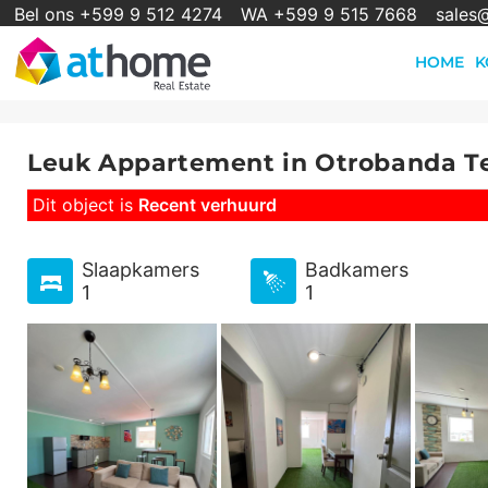
Bel ons +599 9 512 4274
WA +599 9 515 7668
sales
HOME
K
Leuk Appartement in Otrobanda T
Dit object is
Recent verhuurd
Slaapkamers
Badkamers
1
1