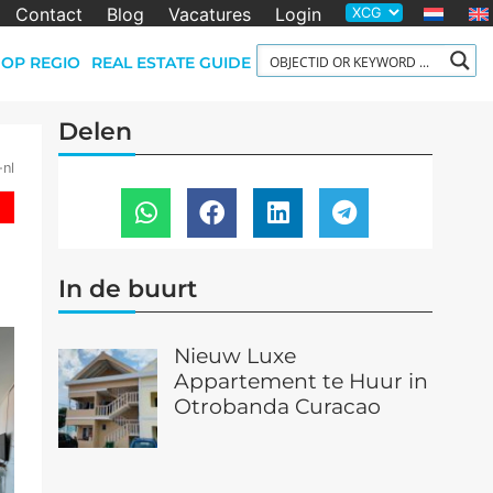
Contact
Blog
Vacatures
Login
OP REGIO
REAL ESTATE GUIDE
Delen
-nl
In de buurt
Nieuw Luxe
Appartement te Huur in
Otrobanda Curacao