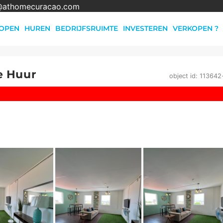
@athomecuracao.com
OPEN
HUREN
BEDRIJFSRUIMTE
INVESTEREN
VERKOPEN ?
e Huur
object id: 113642