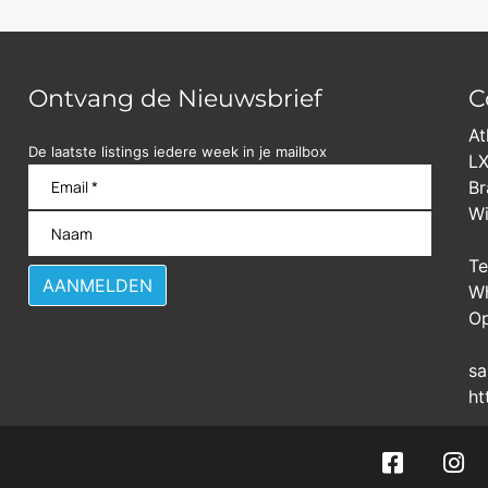
Ontvang de Nieuwsbrief
C
At
De laatste listings iedere week in je mailbox
LX
Br
Wi
Te
Wh
Op
sa
ht