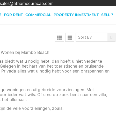
sales@athomecuracao.com
E
FOR RENT
COMMERCIAL
PROPERTY INVESTMENT
SELL ?
Sort By
te Wonen bij Mambo Beach
s biedt wat u nodig hebt, dan hoeft u niet verder te
elegen in het hart van het toeristische en bruisende
Privada alles wat u nodig hebt voor een ontspannen en
ige woningen en uitgebreide voorzieningen. Met
oor ieder wat wils. Of u nu op zoek bent naar een villa,
 het allemaal.
ijn de vele voorzieningen, zoals: