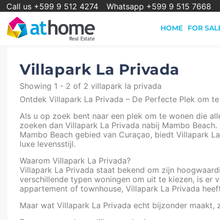
Call us +599 9 512 4274
Whatsapp +599 9 515 7668
HOME
FOR SAL
Villapark La Privada
Showing 1 - 2 of 2 villapark la privada
Ontdek Villapark La Privada – De Perfecte Plek om 
Als u op zoek bent naar een plek om te wonen die alle
zoeken dan Villapark La Privada nabij Mambo Beach. G
Mambo Beach gebied van Curaçao, biedt Villapark La 
luxe levensstijl.
Waarom Villapark La Privada?
Villapark La Privada staat bekend om zijn hoogwaard
verschillende typen woningen om uit te kiezen, is er v
appartement of townhouse, Villapark La Privada heeft
Maar wat Villapark La Privada echt bijzonder maakt, z