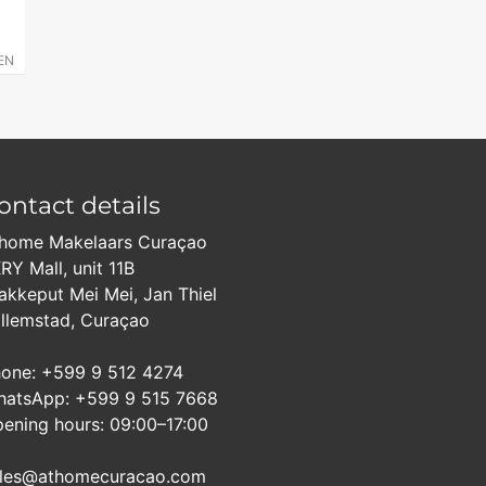
EN
ontact details
home Makelaars Curaçao
RY Mall, unit 11B
akkeput Mei Mei, Jan Thiel
llemstad, Curaçao
one: +599 9 512 4274
atsApp: +599 9 515 7668
ening hours: 09:00–17:00
les@athomecuracao.com