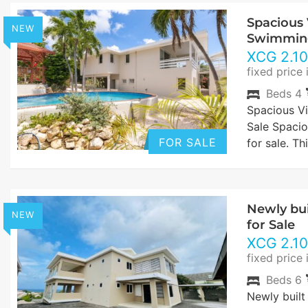
Spacious 
NEW
Swimming
XCG
2.1
fixed price 
Beds
4
Spacious Vi
Sale Spacio
FOR SALE
for sale. T
Newly bui
NEW
for Sale
XCG
2.1
fixed price 
Beds
6
Newly built