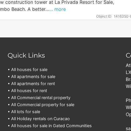
ew construction tower at La Privada Resort for Sale,
ambo Beach. A better…
… more
Object ID
1416350-
Quick Links
C
At
• All houses for sale
LX
• All apartments for sale
Br
• All apartments for rent
Wi
• All houses for rent
• All Commercial rental property
Ph
• All Commercial property for sale
Wh
• All lots for sale
Op
• All Holiday rentals on Curacao
• All houses for sale in Gated Communities
sa