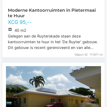
Moderne Kantoorruimten in Pietermaai
te Huur
XCG
95
,--
40 m2
Gelegen aan de Ruyterskade staan deze
kantoorruimten te huur in het ‘De Ruyter’ gebouw.
Dit gebouw is recent gerenoveerd en van alle
luxe, die een kantoorruimte kan wensen,…
… more
Object-ID
111971-nl