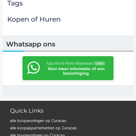
Tags
Kopen of Huren
Whatsapp ons
App met At Home Makelaars
Online
Voor meer informatie of een
bezichtiging
Quick Links
alle koopwoningen op Curacao
alle koopappartementen op Curacao
alle huurwoningen op Curacao