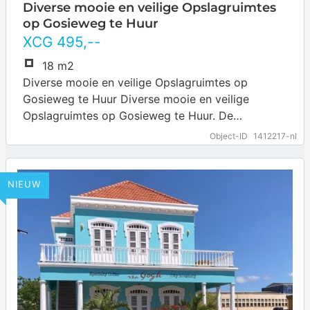
Diverse mooie en veilige Opslagruimtes
op Gosieweg te Huur
XCG
495
,--
18 m2
Diverse mooie en veilige Opslagruimtes op
Gosieweg te Huur Diverse mooie en veilige
Opslagruimtes op Gosieweg te Huur. De
opslagruimte’s zijn centaal gelegen en makkelijk
Object-ID
1412217-nl
te bereiken. De…
… more
NIEUW