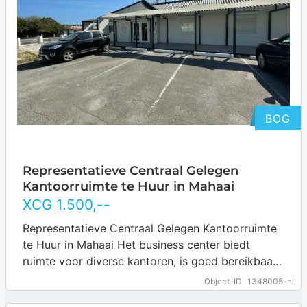
BOG
Representatieve Centraal Gelegen
Kantoorruimte te Huur in Mahaai
XCG
1.500
,--
Representatieve Centraal Gelegen Kantoorruimte
te Huur in Mahaai Het business center biedt
ruimte voor diverse kantoren, is goed bereikbaar,
heeft parkeergelegenheid voor de deur en een
Object-ID
1348005-nl
bemande receptie…
… more