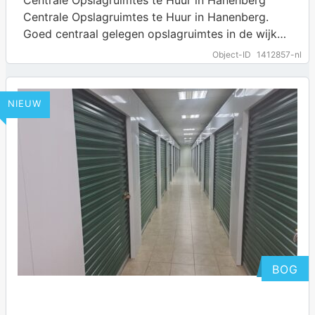
Centrale Opslagruimtes te Huur in Hanenberg.
Goed centraal gelegen opslagruimtes in de wijk
Hanenberg te huur. Deze ruimtes van ca 75m2
Object-ID
1412857-nl
bieden…
… more
NIEUW
BOG