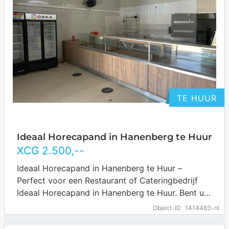
TE HUUR
Ideaal Horecapand in Hanenberg te Huur
XCG
2.500
,--
Ideaal Horecapand in Hanenberg te Huur –
Perfect voor een Restaurant of Cateringbedrijf
Ideaal Horecapand in Hanenberg te Huur. Bent u
op zoek naar een unieke kans om…
… more
Object-ID
1414483-nl