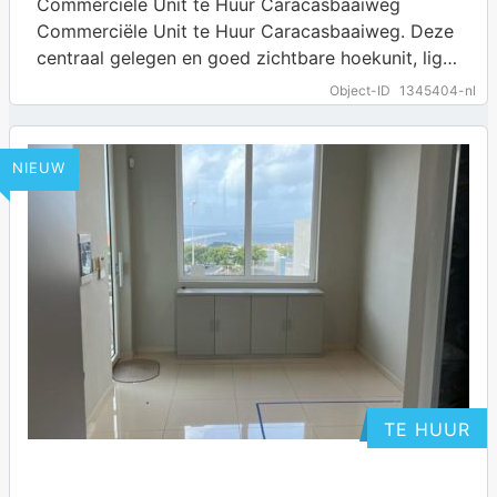
Commerciële Unit te Huur Caracasbaaiweg
Commerciële Unit te Huur Caracasbaaiweg. Deze
centraal gelegen en goed zichtbare hoekunit, ligt
aan het begin van de Caracasbaaiweg, vlakbij
Object-ID
1345404-nl
Janwe. Het pand…
… more
NIEUW
TE HUUR