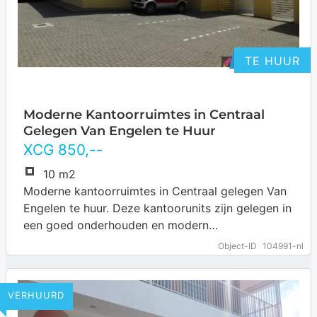
TE HUUR
Moderne Kantoorruimtes in Centraal
Gelegen Van Engelen te Huur
XCG
850
,--
10 m2
Moderne kantoorruimtes in Centraal gelegen Van
Engelen te huur. Deze kantoorunits zijn gelegen in
een goed onderhouden en modern
bedrijfscomplex met 7 units en gemakkelijke
Object-ID
104991-nl
toegang tot uitvalswegen.…
… more
VERHUURD