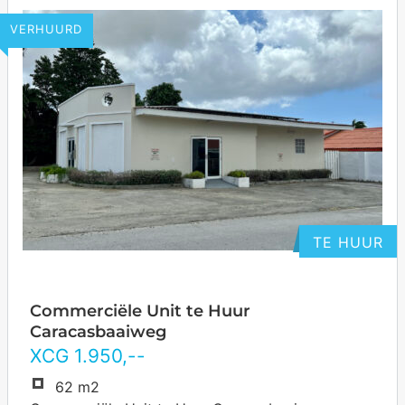
VERHUURD
TE HUUR
Commerciële Unit te Huur
Caracasbaaiweg
XCG
1.950
,--
62 m2