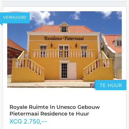
bevinden…
… more
VERHUURD
TE HUUR
Royale Ruimte In Unesco Gebouw
Pietermaai Residence te Huur
XCG
2.750
,--