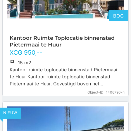
BOG
Kantoor Ruimte Toplocatie binnenstad
Pietermaai te Huur
XCG
950
,--
15 m2
Kantoor ruimte toplocatie binnenstad Pietermaai
te Huur Kantoor ruimte toplocatie binnenstad
Pietermaai te Huur. Gevestigd boven het
specialiteiten koffierestaurant Van Gogh in
Object-ID
1406790-nl
Pietermaai. Is koffie jouw favoriete collega?…
… more
NIEUW