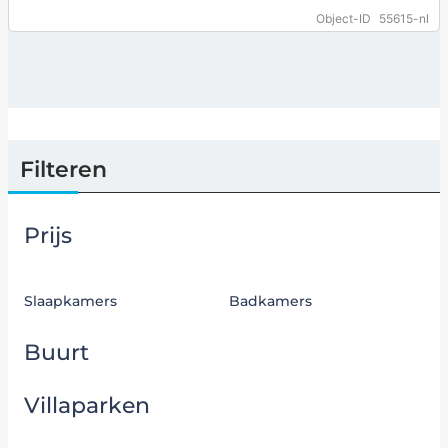
gelegen in het oostelijke gedeelte van…
… more
Object-ID
55615-nl
Filteren
Prijs
Slaapkamers
Badkamers
Buurt
Villaparken