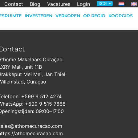
Contact
Blog
Vacatures
Login
FSRUIMTE
INVESTEREN
VERKOPEN
OP REGIO
KOOPGIDS
Contact
Athome Makelaars Curaçao
LXRY Mall, unit 11B
Brakkeput Mei Mei, Jan Thiel
Willemstad, Curaçao
Telefoon: +599 9 512 4274
WhatsApp: +599 9 515 7668
Openingstijden: 09:00–17:00
sales@athomecuracao.com
https://athomecuracao.com