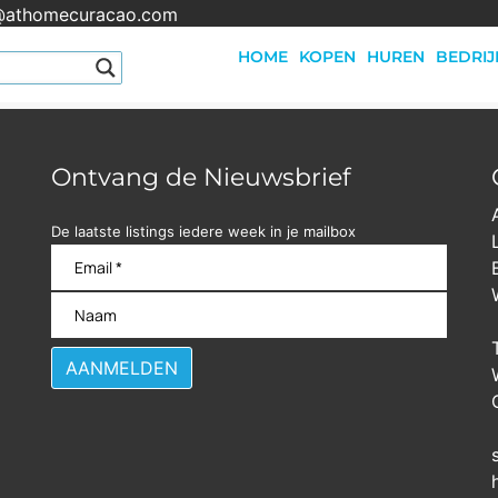
@athomecuracao.com
HOME
KOPEN
HUREN
BEDRIJ
Ontvang de Nieuwsbrief
De laatste listings iedere week in je mailbox